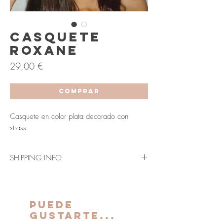
Casquete
Roxane
Precio
29,00 €
COMPRAR
Casquete en color plata decorado con
strass.
SHIPPING INFO
Envío en 3-5 días laborables (Península y
Baleares).
Los plazos indicados anteriormente se verán
PUEDE
ampliados para Canarias, Ceuta y Melilla.
GUSTARTE...