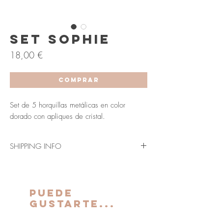
Set Sophie
Precio
18,00 €
COMPRAR
Set de 5 horquillas metálicas en color
dorado con apliques de cristal.
SHIPPING INFO
Envío en 3-5 días laborables (Península y
Baleares).
Los plazos indicados anteriormente se verán
PUEDE
ampliados para Canarias, Ceuta y Melilla.
GUSTARTE...