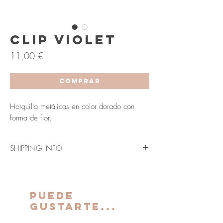
Clip Violet
Precio
11,00 €
COMPRAR
Horquilla metálicas en color dorado con
forma de flor.
SHIPPING INFO
Envío en 3-5 días laborables (Península y
Baleares).
Los plazos indicados anteriormente se verán
PUEDE
ampliados para Canarias, Ceuta y Melilla.
GUSTARTE...