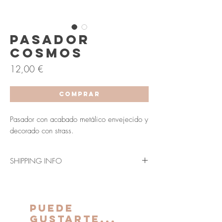
Pasador
Cosmos
Precio
12,00 €
COMPRAR
Pasador con acabado metálico envejecido y
decorado con strass.
SHIPPING INFO
Envío en 3-5 días laborables (Península y
Baleares).
Los plazos indicados anteriormente se verán
PUEDE
ampliados para Canarias, Ceuta y Melilla.
GUSTARTE...