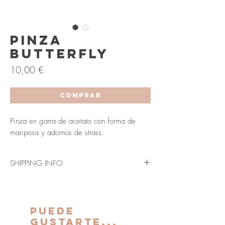
Pinza
Butterfly
Precio
10,00 €
COMPRAR
Pinza en garra de acetato con forma de
mariposa y adornos de strass.
SHIPPING INFO
Envío en 3-5 días laborables (Península y
Baleares).
Los plazos indicados anteriormente se verán
PUEDE
ampliados para Canarias, Ceuta y Melilla.
GUSTARTE...