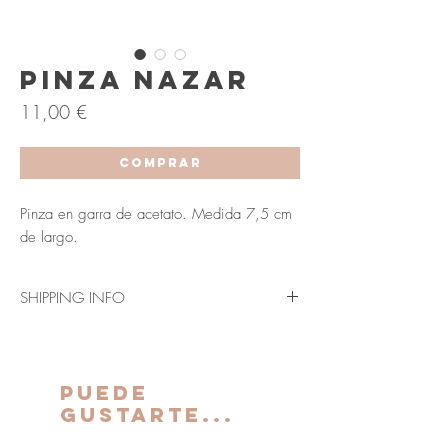
Pinza Nazar
Precio
11,00 €
COMPRAR
Pinza en garra de acetato. Medida 7,5 cm
de largo.
SHIPPING INFO
Envío en 3-5 días laborables (Península y
Baleares).
Los plazos indicados anteriormente se verán
PUEDE
ampliados para Canarias, Ceuta y Melilla.
GUSTARTE...