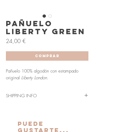
Pañuelo
Liberty Green
Precio
24,00 €
COMPRAR
Pañuelo 100% algodón con estampado
original
Liberty London.
SHIPPING INFO
Envío en 3-5 días laborables (Península y
Baleares).
Los plazos indicados anteriormente se verán
PUEDE
ampliados para Canarias, Ceuta y Melilla.
GUSTARTE...