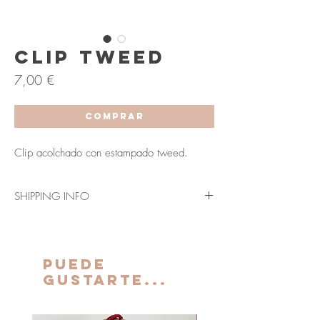
Clip Tweed
Precio
7,00 €
COMPRAR
Clip acolchado con estampado tweed.
SHIPPING INFO
Envío en 3-5 días laborables (Península y
Baleares).
Los plazos indicados anteriormente se verán
PUEDE
ampliados para Canarias, Ceuta y Melilla.
GUSTARTE...