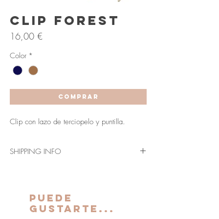
Clip Forest
Precio
16,00 €
Color
*
COMPRAR
Clip con lazo de terciopelo y puntilla.
SHIPPING INFO
Envío en 3-5 días laborables (Península y
Baleares).
Los plazos indicados anteriormente se verán
PUEDE
ampliados para Canarias, Ceuta y Melilla.
GUSTARTE...