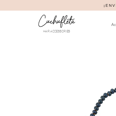
¡ENV
Cuchufleta
Ac
HAIR ACCESSORIES