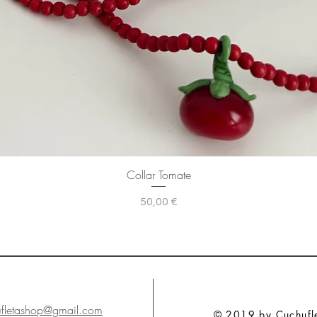
Collar Tomate
Precio
50,00 €
NTACTO
ufletashop@gmail.com
© 2019 by Cuchuflet