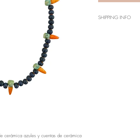
SHIPPING INFO
Envío en 3-5 días lab
Los plazos indicados
para Canarias, Ceuta
e cerámica azules y cuentas de cerámica