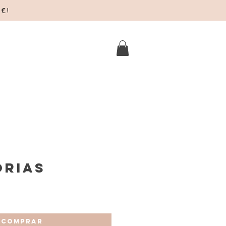
€!
r
orias
COMPRAR