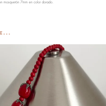
con mosquetón 7mm en color dorado.
...