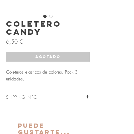
Coletero
Candy
Precio
6,50 €
Agotado
Coleteros elásticos de colores. Pack 3
unidades.
SHIPPING INFO
Envío en 3-5 días laborables (Península y
Baleares)
Los plazos indicados anteriormente se verán
PUEDE
ampliados para Canarias, Ceuta y Melilla.
GUSTARTE...